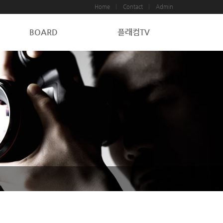
Home
Contact
Admin
BOARD
플래컴TV