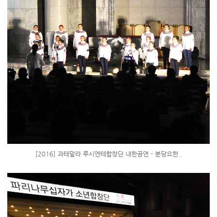
[2016] 과테말라 루시엔테합창단 내한공연 - 분당요한..