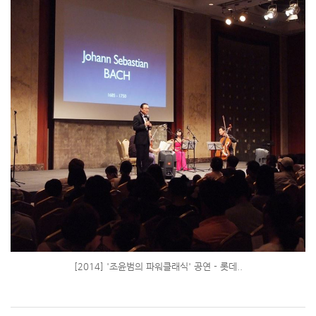
[2014] '조윤범의 파워클래식' 공연 - 롯데..