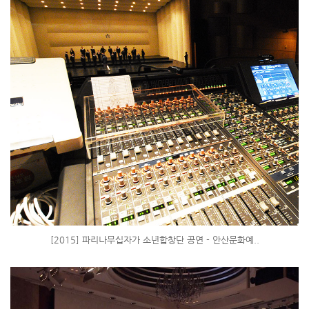
[2015] 파리나무십자가 소년합창단 공연 - 안산문화예..