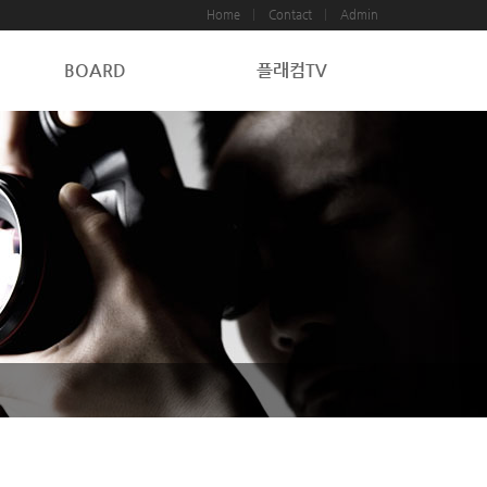
Home
Contact
Admin
BOARD
플래컴TV