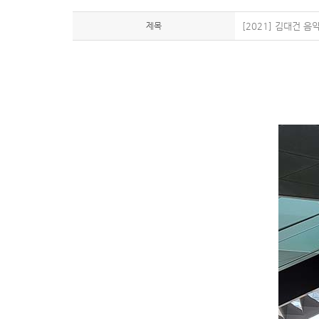
제목
[2021] 김대건 음