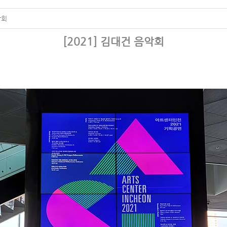
악회
[2021] 김대건 음악회