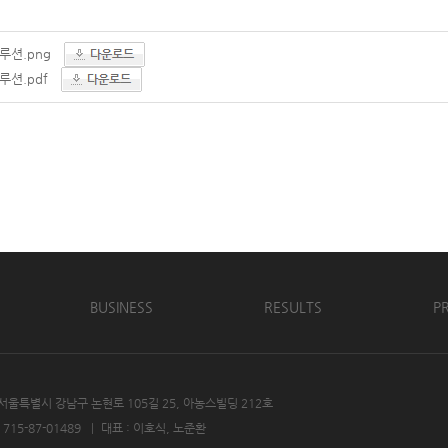
루션.png
션.pdf
BUSINESS
RESULTS
PR
 서울특별시 강남구 논현로 105길 25, 아농스빌딩 212호
15-87-01489
|
대표 : 이호식, 노준환