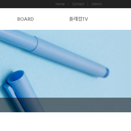
Home
Contact
Admin
BOARD
플래컴TV