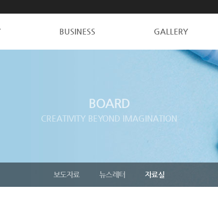
Y
BUSINESS
GALLERY
BOARD
CREATIVITY BEYOND IMAGINATION
보도자료
뉴스레터
자료실