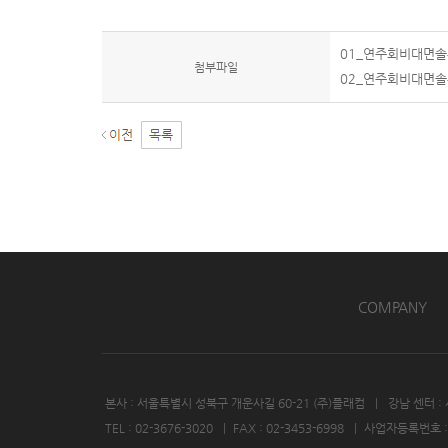
01_연주회비대면솔
첨부파일
02_연주회비대면솔루
COMPANY
본사 : 서울특별시 성북구 개운사길 60-21 (주)플래컴
|
강남 센터 :
TEL : 02-3676-3020
|
FAX : 02-3453-6998
|
사업자등록번호 : 7