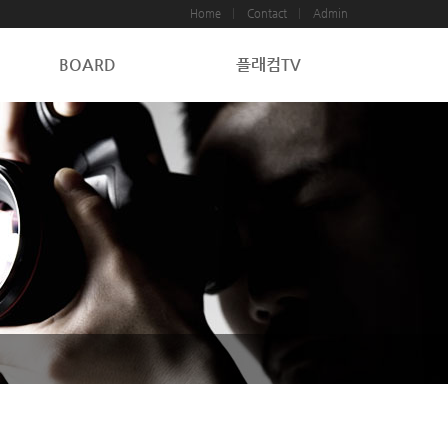
Home
Contact
Admin
BOARD
플래컴TV