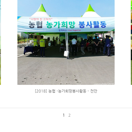
[2018] 농협 -농가희망봉사활동 - 천안
1
2